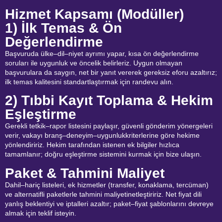
Hizmet Kapsamı (Modüller)
1) İlk Temas & Ön
Değerlendirme
Başvuruda ülke–dil–niyet ayrımı yapar, kısa ön değerlendirme
soruları ile uygunluk ve öncelik belirleriz. Uygun olmayan
başvurulara da saygın, net bir yanıt vererek gereksiz eforu azaltırız;
ilk temas kalitesini standartlaştırmak için randevu alın.
2) Tıbbi Kayıt Toplama & Hekim
Eşleştirme
Gerekli tetkik–rapor listesini paylaşır, güvenli gönderim yönergeleri
verir, vakayı branş–deneyim–uygunlukkriterlerine göre hekime
yönlendiririz. Hekim tarafından istenen ek bilgiler hızlıca
tamamlanır; doğru eşleştirme sistemini kurmak için bize ulaşın.
Paket & Tahmini Maliyet
Dahil–hariç listeleri, ek hizmetler (transfer, konaklama, tercüman)
ve alternatifli paketlerle tahmini maliyetinetleştiririz. Net fiyat dili
yanlış beklentiyi ve iptalleri azaltır; paket–fiyat şablonlarını devreye
almak için teklif isteyin.