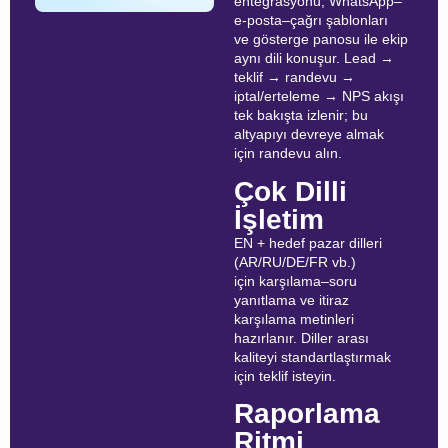
entegrasyonu, WhatsApp–
e-posta–çağrı şablonları
ve gösterge panosu ile ekip
aynı dili konuşur. Lead →
teklif → randevu →
iptal/erteleme → NPS akışı
tek bakışta izlenir; bu
altyapıyı devreye almak
için randevu alın.
Çok Dilli
İşletim
EN + hedef pazar dilleri
(AR/RU/DE/FR vb.)
için karşılama–soru
yanıtlama ve itiraz
karşılama metinleri
hazırlanır. Diller arası
kaliteyi standartlaştırmak
için teklif isteyin.
Raporlama
Ritmi