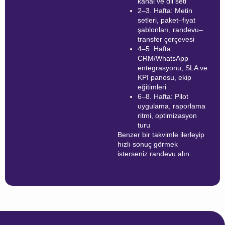
kanal ve dil seti
2–3. Hafta: Metin
setleri, paket–fiyat
şablonları, randevu–
transfer çerçevesi
4–5. Hafta:
CRM/WhatsApp
entegrasyonu, SLA ve
KPI panosu, ekip
eğitimleri
6–8. Hafta: Pilot
uygulama, raporlama
ritmi, optimizasyon
turu
Benzer bir takvimle ilerleyip
hızlı sonuç görmek
isterseniz randevu alın.