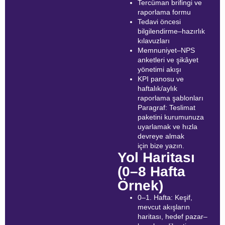
Tercüman brifingi ve
raporlama formu
Tedavi öncesi
bilgilendirme–hazırlık
kılavuzları
Memnuniyet–NPS
anketleri ve şikâyet
yönetimi akışı
KPI panosu ve
haftalık/aylık
raporlama şablonları
Paragraf: Teslimat
paketini kurumunuza
uyarlamak ve hızla
devreye almak
için bize yazın.
Yol Haritası
(0–8 Hafta
Örnek)
0–1. Hafta: Keşif,
mevcut akışların
haritası, hedef pazar–