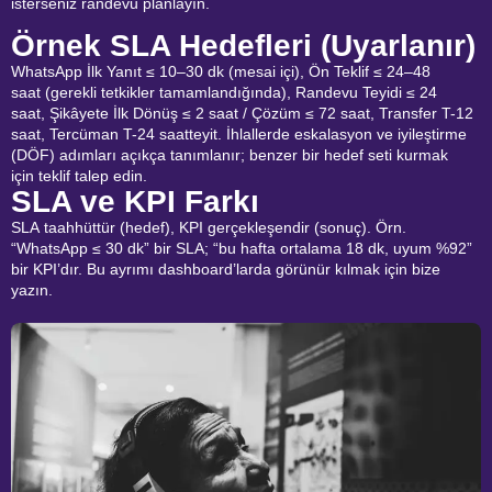
isterseniz randevu planlayın.
Örnek SLA Hedefleri (Uyarlanır)
WhatsApp İlk Yanıt ≤ 10–30 dk (mesai içi), Ön Teklif ≤ 24–48
saat (gerekli tetkikler tamamlandığında), Randevu Teyidi ≤ 24
saat, Şikâyete İlk Dönüş ≤ 2 saat / Çözüm ≤ 72 saat, Transfer T-12
saat, Tercüman T-24 saatteyit. İhlallerde eskalasyon ve iyileştirme
(DÖF) adımları açıkça tanımlanır; benzer bir hedef seti kurmak
için teklif talep edin.
SLA ve KPI Farkı
SLA taahhüttür (hedef), KPI gerçekleşendir (sonuç). Örn.
“WhatsApp ≤ 30 dk” bir SLA; “bu hafta ortalama 18 dk, uyum %92”
bir KPI’dır. Bu ayrımı dashboard’larda görünür kılmak için bize
yazın.