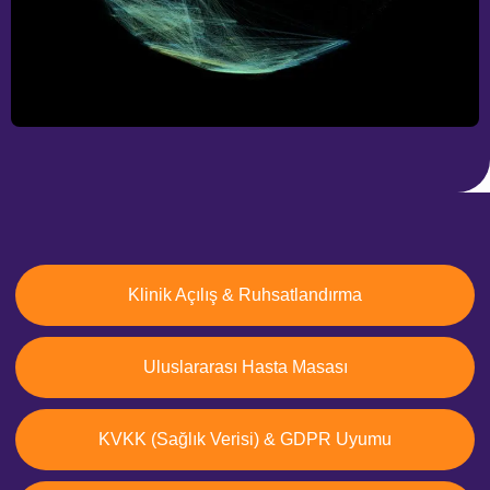
Klinik Açılış & Ruhsatlandırma
Uluslararası Hasta Masası
KVKK (Sağlık Verisi) & GDPR Uyumu