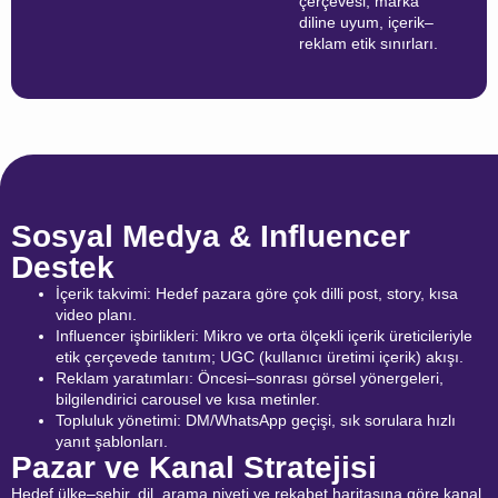
çerçevesi, marka
diline uyum, içerik–
reklam etik sınırları.
Sosyal Medya & Influencer
Destek
İçerik takvimi: Hedef pazara göre çok dilli post, story, kısa
video planı.
Influencer işbirlikleri: Mikro ve orta ölçekli içerik üreticileriyle
etik çerçevede tanıtım; UGC (kullanıcı üretimi içerik) akışı.
Reklam yaratımları: Öncesi–sonrası görsel yönergeleri,
bilgilendirici carousel ve kısa metinler.
Topluluk yönetimi: DM/WhatsApp geçişi, sık sorulara hızlı
yanıt şablonları.
Pazar ve Kanal Stratejisi
Hedef ülke–şehir, dil, arama niyeti ve rekabet haritasına göre kanal