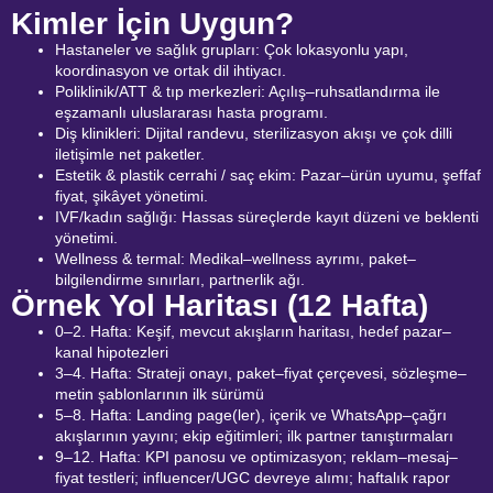
Kimler İçin Uygun?
Hastaneler ve sağlık grupları: Çok lokasyonlu yapı,
koordinasyon ve ortak dil ihtiyacı.
Poliklinik/ATT & tıp merkezleri: Açılış–ruhsatlandırma ile
eşzamanlı uluslararası hasta programı.
Diş klinikleri: Dijital randevu, sterilizasyon akışı ve çok dilli
iletişimle net paketler.
Estetik & plastik cerrahi / saç ekim: Pazar–ürün uyumu, şeffaf
fiyat, şikâyet yönetimi.
IVF/kadın sağlığı: Hassas süreçlerde kayıt düzeni ve beklenti
yönetimi.
Wellness & termal: Medikal–wellness ayrımı, paket–
bilgilendirme sınırları, partnerlik ağı.
Örnek Yol Haritası (12 Hafta)
0–2. Hafta: Keşif, mevcut akışların haritası, hedef pazar–
kanal hipotezleri
3–4. Hafta: Strateji onayı, paket–fiyat çerçevesi, sözleşme–
metin şablonlarının ilk sürümü
5–8. Hafta: Landing page(ler), içerik ve WhatsApp–çağrı
akışlarının yayını; ekip eğitimleri; ilk partner tanıştırmaları
9–12. Hafta: KPI panosu ve optimizasyon; reklam–mesaj–
fiyat testleri; influencer/UGC devreye alımı; haftalık rapor