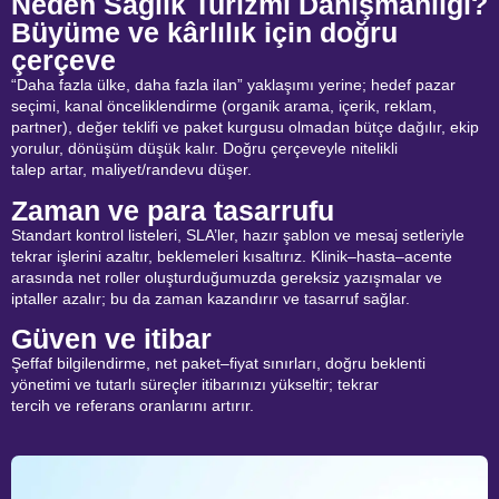
Neden Sağlık Turizmi Danışmanlığı?
Büyüme ve kârlılık için doğru
çerçeve
“Daha fazla ülke, daha fazla ilan” yaklaşımı yerine; hedef pazar
seçimi, kanal önceliklendirme (organik arama, içerik, reklam,
partner), değer teklifi ve paket kurgusu olmadan bütçe dağılır, ekip
yorulur, dönüşüm düşük kalır. Doğru çerçeveyle nitelikli
talep artar, maliyet/randevu düşer.
Zaman ve para tasarrufu
Standart kontrol listeleri, SLA’ler, hazır şablon ve mesaj setleriyle
tekrar işlerini azaltır, beklemeleri kısaltırız. Klinik–hasta–acente
arasında net roller oluşturduğumuzda gereksiz yazışmalar ve
iptaller azalır; bu da zaman kazandırır ve tasarruf sağlar.
Güven ve itibar
Şeffaf bilgilendirme, net paket–fiyat sınırları, doğru beklenti
yönetimi ve tutarlı süreçler itibarınızı yükseltir; tekrar
tercih ve referans oranlarını artırır.