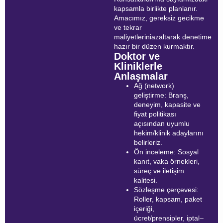
kapsamla birlikte planlanır.
Amacımız, gereksiz gecikme
ve tekrar
maliyetleriniazaltarak denetime
hazır bir düzen kurmaktır.
Doktor ve
Kliniklerle
Anlaşmalar
Ağ (network)
geliştirme: Branş,
deneyim, kapasite ve
fiyat politikası
açısından uyumlu
hekim/klinik adaylarını
belirleriz.
Ön inceleme: Sosyal
kanıt, vaka örnekleri,
süreç ve iletişim
kalitesi.
Sözleşme çerçevesi:
Roller, kapsam, paket
içeriği,
ücret/prensipler, iptal–